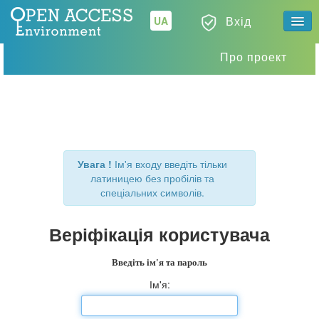
Вода
Вхід
UA
Про проект
Повітря
ЕкоФінанси
Каталог
метаданих
Увага !
Ім'я входу введіть тільки
латиницею без пробілів та
спеціальних символів.
Веріфікація користувача
Введіть ім'я та пароль
Ім'я: