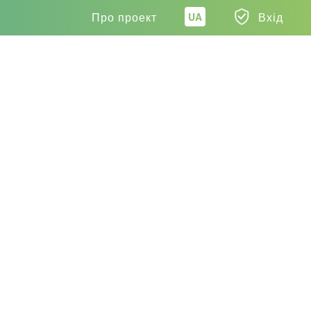
Про проект
Вхід
UA