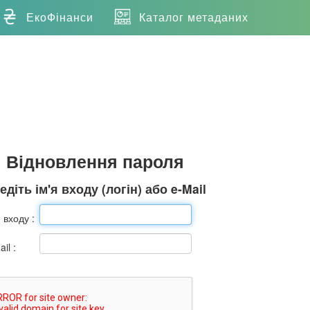
ЕкоФінанси
Каталог метаданих
Відновлення пароля
едіть ім'я входу (логін) або e-Mail
я входу :
il :