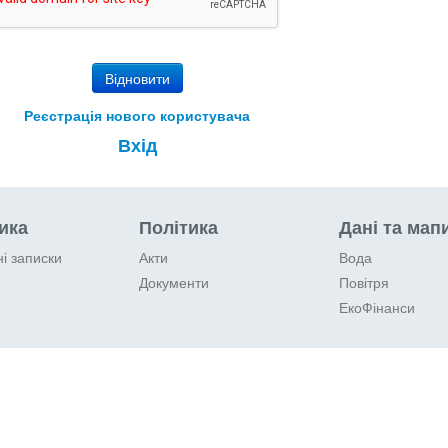
Реєстрація нового користувача
Вхід
ика
Політика
Дані та мап
ні записки
Акти
Вода
Документи
Повітря
ЕкоФінанси