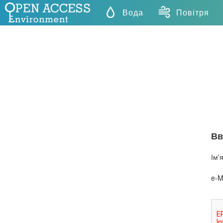
Вода
Повітря
Вв
Ім'
e-Ma