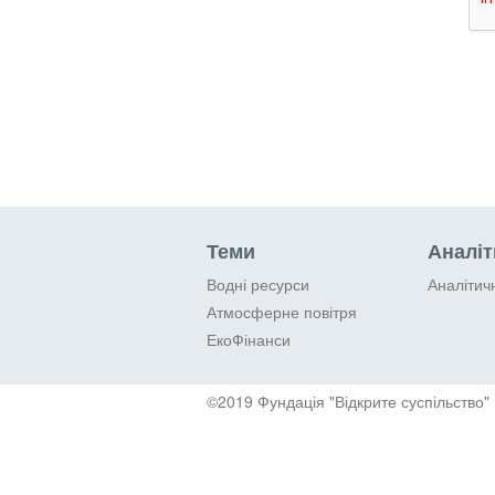
Теми
Аналіт
Водні ресурси
Аналітич
Атмосферне повітря
ЕкоФінанси
©2019 Фундація "Відкрите суспільство"