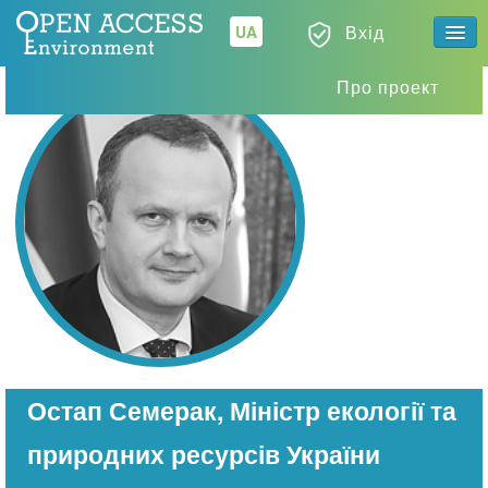
Вода
Вхід
UA
Про проект
Повітря
ЕкоФінанси
Каталог
метаданих
Остап Семерак, Міністр екології та
природних ресурсів України