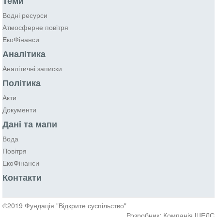
Теми
Водні ресурси
Атмосферне повітря
ЕкоФінанси
Аналітика
Аналітичні записки
Політика
Акти
Документи
Дані та мапи
Вода
Повітря
ЕкоФінанси
Контакти
©2019 Фундація "Відкрите суспільство"
Розробник: Компанія ШЕЛС